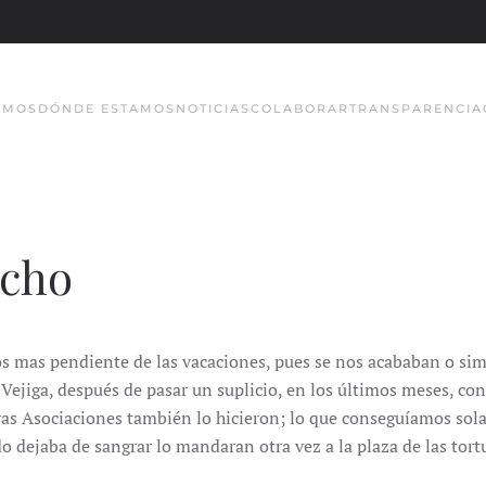
OMOS
DÓNDE ESTAMOS
NOTICIAS
COLABORAR
TRANSPARENCIA
echo
os mas pendiente de las vacaciones, pues se nos acababan o s
 Vejiga, después de pasar un suplicio, en los últimos meses, co
tras Asociaciones también lo hicieron; lo que conseguíamos so
do dejaba de sangrar lo mandaran otra vez a la plaza de las tor